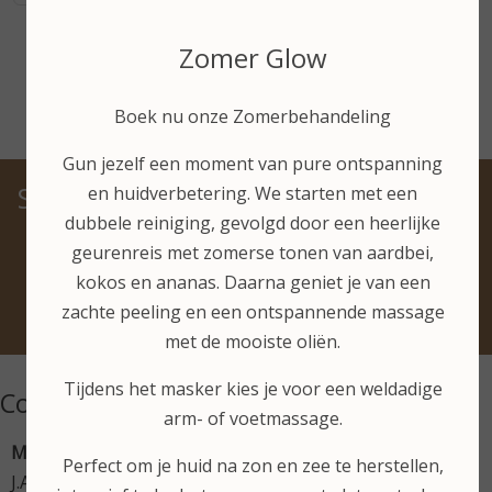
Zomer Glow
Boek nu onze Zomerbehandeling
Gun jezelf een moment van pure ontspanning
Schoonheidssalon in Schoorl gericht
en huidverbetering. We starten met een
dubbele reiniging, gevolgd door een heerlijke
op huidverbetering
geurenreis met zomerse tonen van aardbei,
voor inwoners uit Noord-Holland en specifiek voor
kokos en ananas. Daarna geniet je van een
Groet, Bergen, Alkmaar en Warmenhuizen.
zachte peeling en een ontspannende massage
met de mooiste oliën.
Tijdens het masker kies je voor een weldadige
Contactgegevens
arm- of voetmassage.
Mooi-zuiver
Perfect om je huid na zon en zee te herstellen,
J.A. Rädeckerweg 27