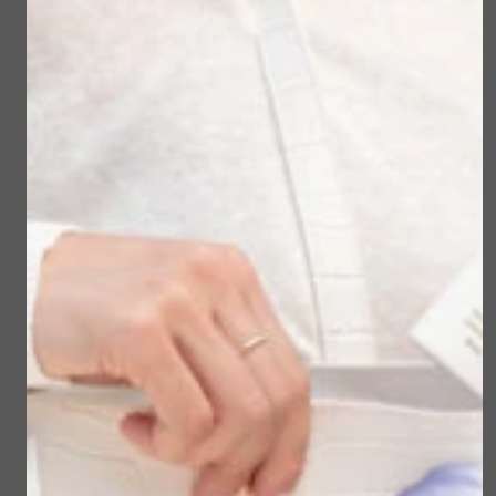
Multi Use Butter
Multi Use Butter
Calendula-
Callendula
Mandarijn-Botanical
Rijstekiem Botanical
Beauty
Beauty
€ 34,95
€ 34,95
Bekijken
Bekijken