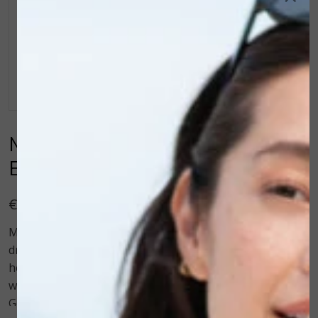
Multi Use Butter Roos
Botanical Beauty
€ 34,50
Multi Use Butter Roos maakt zelfs de meest extreem
droge en vochtarme huid weer soepel, zijdezacht en
heerlijk comfortabel. Multi Use Butter trekt sneller in
wanneer je eerst Rose Water Skin Spray of Aloë Vera
Gel aanbrengt op de huid. 100ml