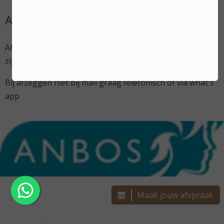
Algemene voorwaarden
Afspraak afzeggen kan tot 48 uur van tevoren, daarna
zijn wij genoodzaakt de afspraak in rekening te brengen.
Bij afzeggen niet bij mail graag telefonisch of via what's
app
Maak jouw afspraak