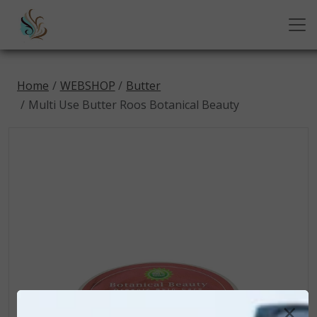
Home
WEBSHOP
Butter
Multi Use Butter Roos Botanical Beauty
×