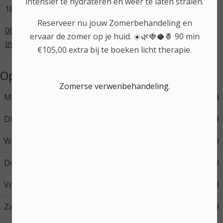
intensief te hydrateren en weer te laten stralen.
1871 CJ Schoorl
Reserveer nu jouw Zomerbehandeling en
06 53 18 36 33
ervaar de zomer op je huid. ☀️🌿🍓🥥🍍 90 min
info@mooi-zuiver.nl
€105,00 extra bij te boeken licht therapie.
Openingstijden
Zomerse verwenbehandeling.
Maandag
09:00
22:00
Dinsdag
09:00
22:00
Woensdag
09:00
17:30
Donderdag
09:00
18:00
Vrijdag
09:00
16:00
Zaterdag
09:00
12:00