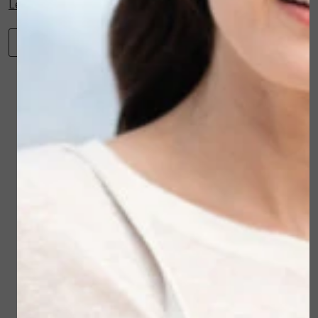
Lees verder...
-
+
Toevoegen aan winkelwagen
Winkelwagen
Verder winkelen
Gerelateerde
producten