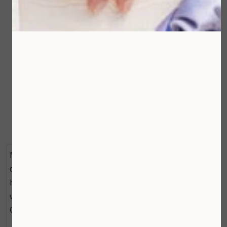
Sun Defense
Minerals
Multi Use Butter
Roos Botanical
€ 63,50
Beauty
€ 34,50
Bekijken
Bekijken
Multi Use Butter Roos maakt zelfs de meest extreem
droge en vochtarme huid weer soepel, zijdezacht en
heerlijk comfortabel. Multi Use Butter trekt sneller in
wanneer je eerst Rose Water Skin Spray of Aloë Vera
Gel aanbrengt op de huid. 100ml